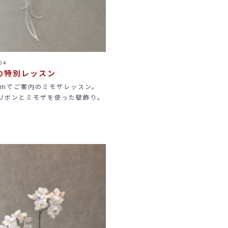
04
の特別レッスン
gramでご案内のミモザレッスン。
リボンとミモザを使った壁飾り。