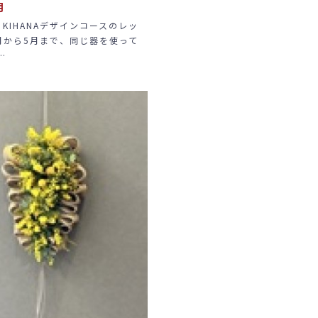
月
、KIHANAデザインコースのレッ
月から5月まで、同じ器を使って
…